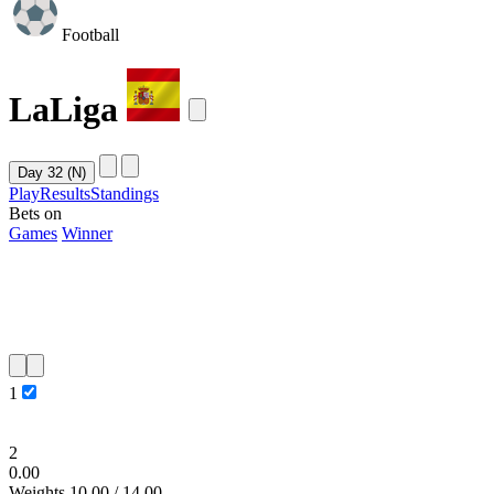
Football
LaLiga
Play
Results
Standings
Bets on
Games
Winner
1
2
0.00
Weights
10.00
/ 14.00