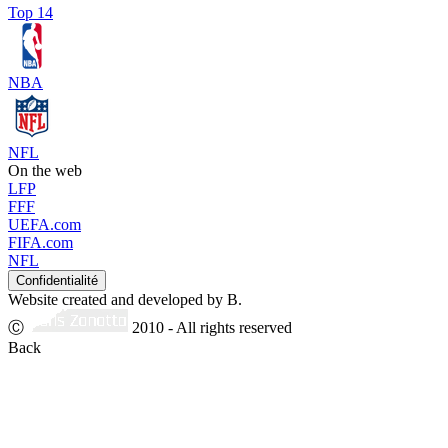
Top 14
NBA
NFL
On the web
LFP
FFF
UEFA.com
FIFA.com
NFL
Website created and developed by B.
Ⓒ
2010 - All rights reserved
Back