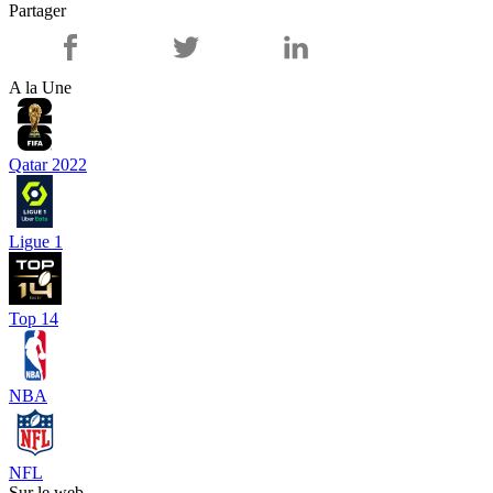
Partager
A la Une
Qatar 2022
Ligue 1
Top 14
NBA
NFL
Sur le web