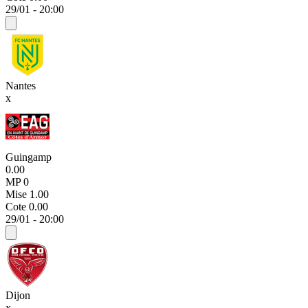
29/01 - 20:00
Nantes
x
Guingamp
0.00
MP 0
Mise
1.00
Cote
0.00
29/01 - 20:00
Dijon
x