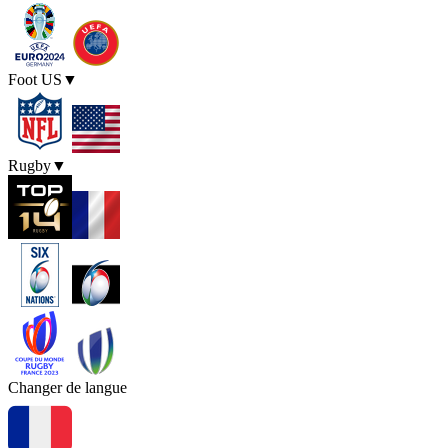
Foot US
▼
Rugby
▼
Changer de langue