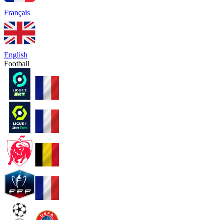
Français
English
Football