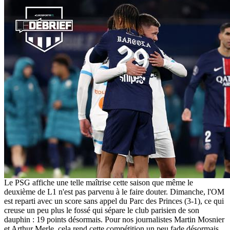
Le PSG affiche une telle maîtrise cette saison que même le
deuxième de L1 n'est pas parvenu à le faire douter. Dimanche, l'OM
est reparti avec un score sans appel du Parc des Princes (3-1), ce qui
creuse un peu plus le fossé qui sépare le club parisien de son
dauphin : 19 points désormais. Pour nos journalistes Martin Mosnier
et Arthur Merle, cela rend cette compétition un peu fade désormais.