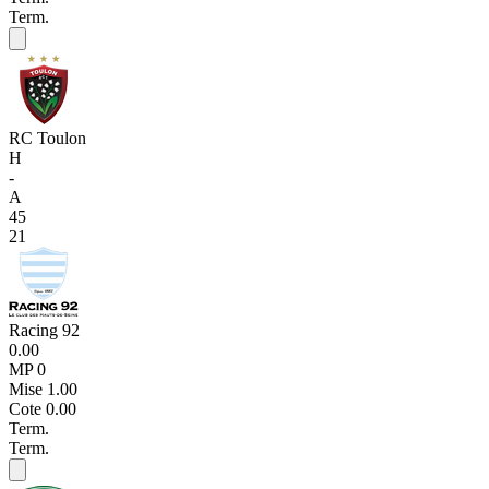
Term.
RC Toulon
H
-
A
45
21
Racing 92
0.00
MP 0
Mise
1.00
Cote
0.00
Term.
Term.