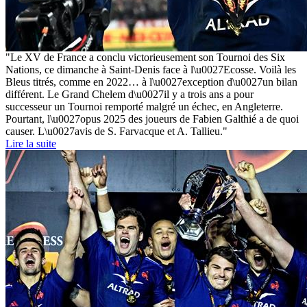
"Le XV de France a conclu victorieusement son Tournoi des Six
Nations, ce dimanche à Saint-Denis face à l\u0027Ecosse. Voilà les
Bleus titrés, comme en 2022… à l\u0027exception d\u0027un bilan
différent. Le Grand Chelem d\u0027il y a trois ans a pour
successeur un Tournoi remporté malgré un échec, en Angleterre.
Pourtant, l\u0027opus 2025 des joueurs de Fabien Galthié a de quoi
causer. L\u0027avis de S. Farvacque et A. Tallieu."
Lire la suite