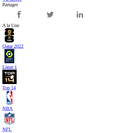
Partager
A la Une
Qatar 2022
Ligue 1
Top 14
NBA
NFL