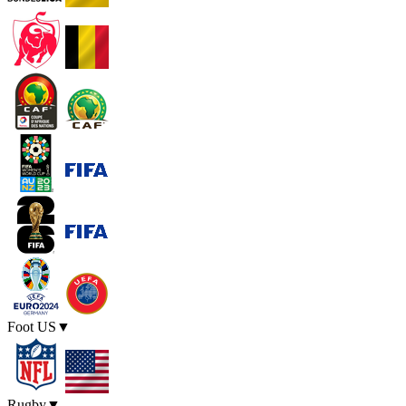
Foot US
▼
Rugby
▼