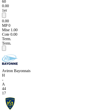
60
0.00
1er
0.00
MP 0
Mise
1.00
Cote
0.00
Term.
Term.
Aviron Bayonnais
H
-
A
44
17