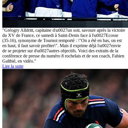
"Gréogry Alldritt, capitaine d\u0027un soir, savoure après la victoire
du XV de France, ce samedi à Saint-Denis face à l\u0027Ecosse
(35-16), synonyme de Tournoi remporté : \"On a été en bas, on est
en haut, il faut savoir profiter\". Mais il exprime déjà l\u0027envie
de se projeter sur d\u0027autres objectifs. Voici des extraits de la
conférence de presse du numéro 8 rochelais et de son coach, Fabien
Galthié, en vidéo."
Lire la suite